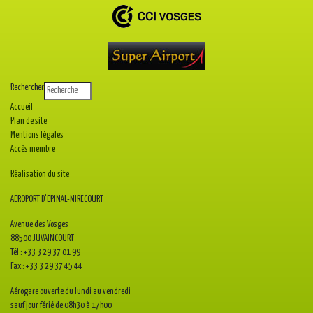
Rechercher
Accueil
Plan de site
Mentions légales
Accès membre
Réalisation du site
AEROPORT D'EPINAL-MIRECOURT
Avenue des Vosges
88500 JUVAINCOURT
Tél : +33 3 29 37 01 99
Fax : +33 3 29 37 45 44
Aérogare ouverte du lundi au vendredi
sauf jour férié de 08h30 à 17h00